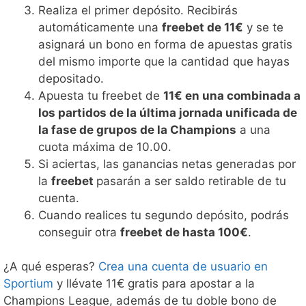
Realiza el primer depósito. Recibirás
automáticamente una
freebet de 11€
y se te
asignará un bono en forma de apuestas gratis
del mismo importe que la cantidad que hayas
depositado.
Apuesta tu freebet de
11€ en una combinada a
los partidos de la última jornada unificada de
la fase de grupos de la Champions
a una
cuota máxima de 10.00.
Si aciertas, las ganancias netas generadas por
la
freebet
pasarán a ser saldo retirable de tu
cuenta.
Cuando realices tu segundo depósito, podrás
conseguir otra
freebet de hasta 100€
.
¿A qué esperas?
Crea una cuenta de usuario en
Sportium
y llévate 11€ gratis para apostar a la
Champions League, además de tu doble bono de