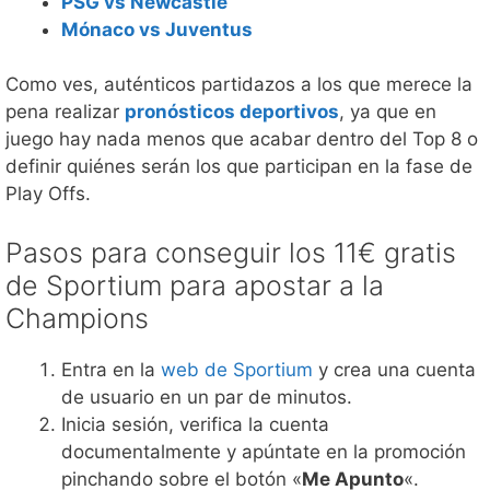
PSG vs Newcastle
Mónaco vs Juventus
Como ves, auténticos partidazos a los que merece la
pena realizar
pronósticos deportivos
, ya que en
juego hay nada menos que acabar dentro del Top 8 o
definir quiénes serán los que participan en la fase de
Play Offs.
Pasos para conseguir los 11€ gratis
de Sportium para apostar a la
Champions
Entra en la
web de Sportium
y crea una cuenta
de usuario en un par de minutos.
Inicia sesión, verifica la cuenta
documentalmente y apúntate en la promoción
pinchando sobre el botón «
Me Apunto
«.