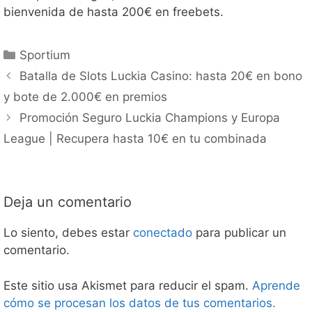
bienvenida de hasta 200€ en freebets.
Categorías
Sportium
Batalla de Slots Luckia Casino: hasta 20€ en bono
y bote de 2.000€ en premios
Promoción Seguro Luckia Champions y Europa
League | Recupera hasta 10€ en tu combinada
Deja un comentario
Lo siento, debes estar
conectado
para publicar un
comentario.
Este sitio usa Akismet para reducir el spam.
Aprende
cómo se procesan los datos de tus comentarios.