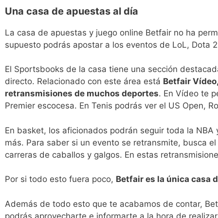
Una casa de apuestas al día
La casa de apuestas y juego online Betfair no ha pe
supuesto podrás apostar a los eventos de LoL, Dota 2,
El Sportsbooks de la casa tiene una sección destaca
directo. Relacionado con este área está
Betfair Vídeo
retransmisiones de muchos deportes
. En Vídeo te p
Premier escocesa. En Tenis podrás ver el US Open, R
En basket, los aficionados podrán seguir toda la NBA 
más. Para saber si un evento se retransmite, busca el 
carreras de caballos y galgos. En estas retransmision
Por si todo esto fuera poco,
Betfair es la única casa
Además de todo esto que te acabamos de contar, Betfa
podrás aprovecharte e informarte a la hora de realiza