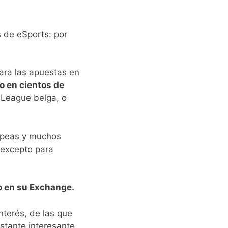
 de eSports: por
ara las apuestas en
o en cientos de
o League belga, o
ropeas y muchos
, excepto para
o en su Exchange.
nterés, de las que
stante interesante.