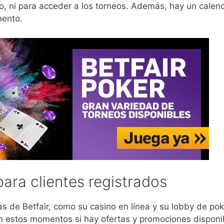
ro, ni para acceder a los torneos. Además, hay un calen
mento.
para clientes registrados
 de Betfair, como su casino en línea y su lobby de po
en estos momentos si hay ofertas y promociones dispon