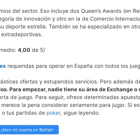
emios del sector. Eso incluye dos Queen’s Awards (en Re
egoría de innovación y otro en la de Comercio Internaci
su deporte estrella. También se ha especializado en otr
 extradeportivas.
omedio:
4,00
de 5)
les
requeridas para operar en España con todos los jueg
tásticas ofertas y estupendos servicios. Pero además d
dos. Para empezar, nadie tiene su área de Exchange o
rta de juego. Para seguir, ofrece determinadas apuesta
 merece la pena considerar seriamente para jugar. Si 
o
o tus partidas de
poker,
sigue leyendo.
¡Abro mi cuenta en Betfair!