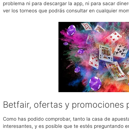
problema ni para descargar la app, ni para sacar dine
ver los torneos que podrás consultar en cualquier mo
Betfair, ofertas y promociones 
Como has podido comprobar, tanto la casa de apuestas
interesantes, y es posible que te estés preguntando 