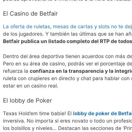
El Casino de Betfair
La oferta de ruletas, mesas de cartas y slots no te dej
de los jugadores. Y también las últimas que se han añ
Betfair publica un listado completo del RTP de todo
Dentro del área deportiva tienen acuerdos con más de
Pero en su área de casino, podrás ver el porcentaje d
refuerza la
confianza en la transparencia y la integr
ruleta con crupieres en directo y chat para hablar con
estar en un casino real.
El lobby de Poker
Texas Hold’em time babie! El
lobby de poker de Betfa
inversiva. No importa si eres novato o todo un profes
los bolsillos y niveles… Destacan las secciones de ‘P