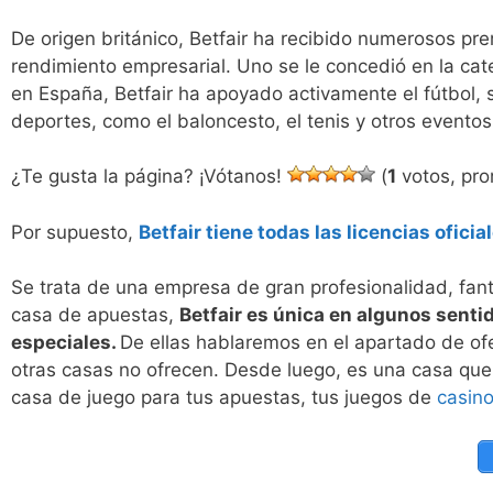
De origen británico, Betfair ha recibido numerosos pr
rendimiento empresarial. Uno se le concedió en la cat
en España, Betfair ha apoyado activamente el fútbol, 
deportes, como el baloncesto, el tenis y otros eventos
¿Te gusta la página? ¡Vótanos!
(
1
votos, pr
Por supuesto,
Betfair tiene todas las licencias oficia
Se trata de una empresa de gran profesionalidad, fan
casa de apuestas,
Betfair es única en algunos senti
especiales.
De ellas hablaremos en el apartado de ofe
otras casas no ofrecen. Desde luego, es una casa que
casa de juego para tus apuestas, tus juegos de
casin