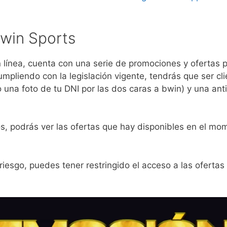
bwin Sports
línea, cuenta con una serie de promociones y ofertas pa
mpliendo con la legislación vigente, tendrás que ser cli
 una foto de tu DNI por las dos caras a bwin) y una ant
, podrás ver las ofertas que hay disponibles en el mom
esgo, puedes tener restringido el acceso a las ofertas 