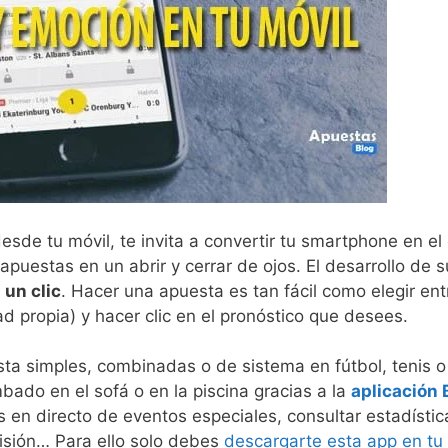
sde tu móvil, te invita a convertir tu smartphone en el
apuestas en un abrir y cerrar de ojos. El desarrollo de
 un clic
. Hacer una apuesta es tan fácil como elegir ent
 propia) y hacer clic en el pronóstico que desees.
ta simples, combinadas o de sistema en fútbol, tenis o
bado en el sofá o en la piscina gracias a la
aplicación 
en directo de eventos especiales, consultar estadística
visión… Para ello solo debes
descargarte esta app en tu 