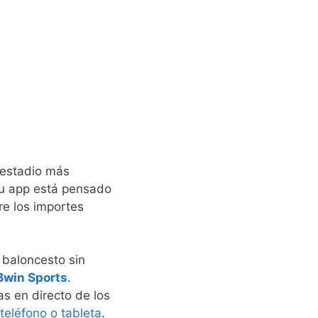
 estadio más
 su app está pensado
re los importes
 baloncesto sin
Bwin Sports
.
s en directo de los
teléfono o tableta
.