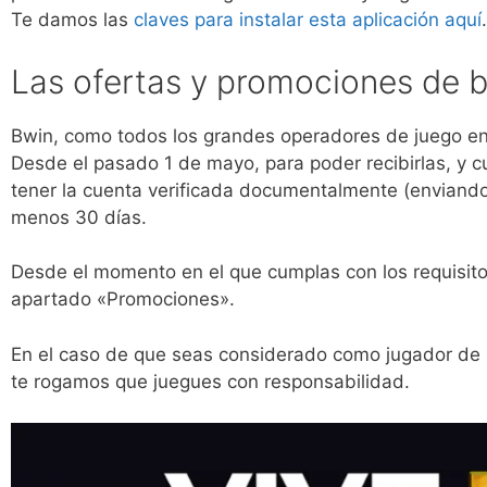
Te damos las
claves para instalar esta aplicación
aquí
.
Las ofertas y promociones de 
Bwin, como todos los grandes operadores de juego en 
Desde el pasado 1 de mayo, para poder recibirlas, y cu
tener la cuenta verificada documentalmente (enviando
menos 30 días.
Desde el momento en el que cumplas con los requisitos
apartado «Promociones».
En el caso de que seas considerado como jugador de ri
te rogamos que juegues con responsabilidad.