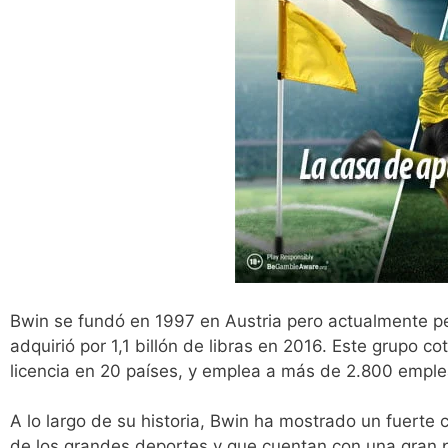
Bwin se fundó en 1997 en Austria pero actualmente pe
adquirió por 1,1 billón de libras en 2016. Este grupo c
licencia en 20 países, y emplea a más de 2.800 emple
A lo largo de su historia, Bwin ha mostrado un fuert
de los grandes deportes y que cuentan con una gran p