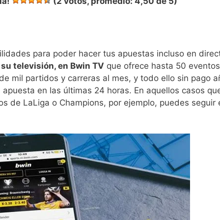
la!
(
2
votos, promedio:
4,50
de 5)
lidades para poder hacer tus apuestas incluso en direct
su televisión, en Bwin TV
que ofrece hasta 50 eventos
 mil partidos y carreras al mes, y todo ello sin pago a
na apuesta en las últimas 24 horas. En aquellos casos q
os de LaLiga o Champions, por ejemplo, puedes seguir e