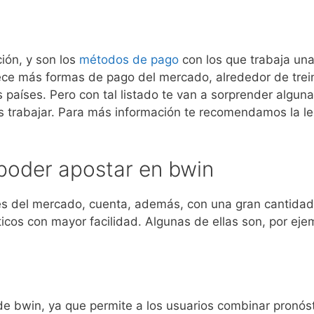
ión, y son los
métodos de pago
con los que trabaja un
ece más formas de pago del mercado, alrededor de trei
s países. Pero con tal listado te van a sorprender algu
s trabajar. Para más información te recomendamos la le
 poder apostar en bwin
es del mercado, cuenta, además, con una gran cantidad
cos con mayor facilidad. Algunas de ellas son, por ejem
 de bwin, ya que permite a los usuarios combinar pronós