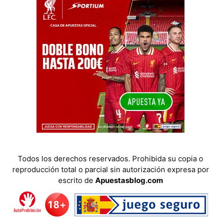
Todos los derechos reservados. Prohibida su copia o
reproducción total o parcial sin autorización expresa por
escrito de
Apuestasblog.com