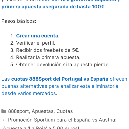
primera apuesta asegurada de hasta 100€
.
Pasos básicos:
Crear una cuenta
.
Verificar el perfil.
Recibir dos freebets de 5€.
Realizar la primera apuesta.
Obtener devolución si la apuesta pierde.
Las
cuotas 888Sport del Portugal vs España
ofrecen
buenas alternativas para analizar esta eliminatoria
desde varios mercados
.
Categorías
888sport
,
Apuestas
,
Cuotas
Promoción Sportium para el España vs Austria:
¡Apuesta a ‘La Roja’ a 5.00 euros!