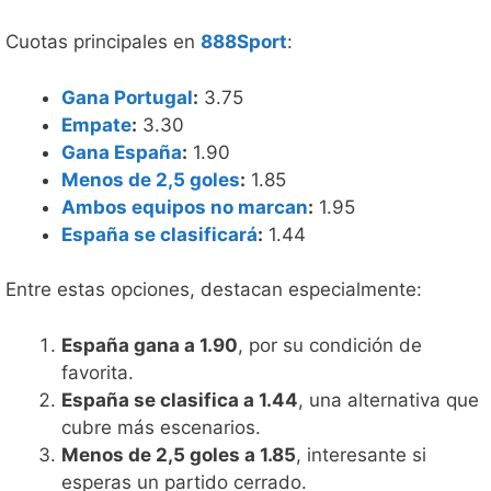
Cuotas principales en
888Sport
:
Gana Portugal
:
3.75
Empate
:
3.30
Gana España
:
1.90
Menos de 2,5 goles
:
1.85
Ambos equipos no marcan
:
1.95
España se clasificará
:
1.44
Entre estas opciones, destacan especialmente:
España gana a 1.90
, por su condición de
favorita.
España se clasifica a 1.44
, una alternativa que
cubre más escenarios.
Menos de 2,5 goles a 1.85
, interesante si
esperas un partido cerrado.