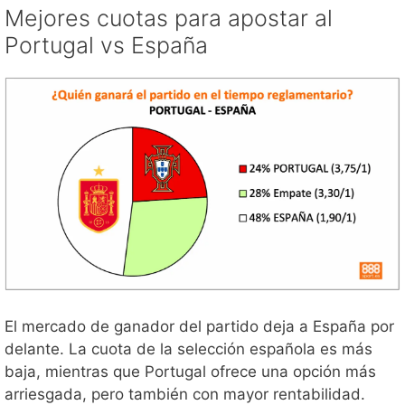
Mejores cuotas para apostar al
Portugal vs España
El mercado de ganador del partido deja a España por
delante. La cuota de la selección española es más
baja, mientras que Portugal ofrece una opción más
arriesgada, pero también con mayor rentabilidad.