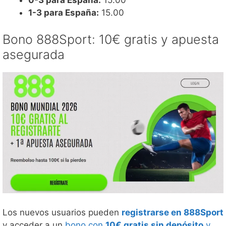
1-3 para España:
15.00
Bono 888Sport: 10€ gratis y apuesta
asegurada
Los nuevos usuarios pueden
registrarse en 888Sport
y acceder a un
bono con
10€ gratis sin depósito
y