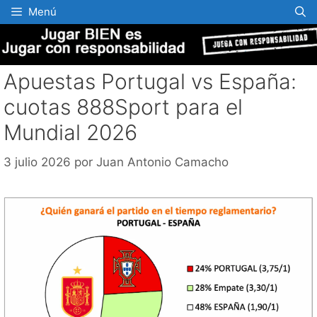
Saltar
Menú
al
contenido
Apuestas Portugal vs España:
cuotas 888Sport para el
Mundial 2026
3 julio 2026
por
Juan Antonio Camacho