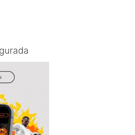
egurada