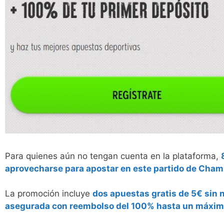
Para quienes aún no tengan cuenta en la plataforma,
aprovecharse para apostar en este partido de Cha
La promoción incluye
dos apuestas gratis de 5€ sin 
asegurada con reembolso del 100% hasta un máxim