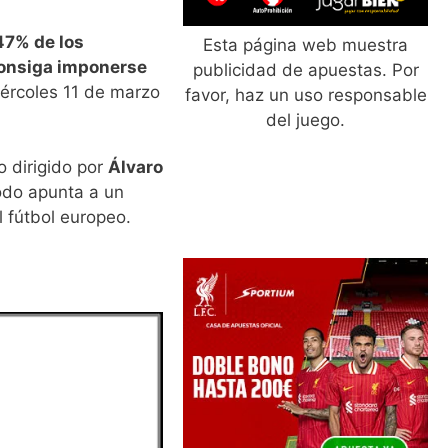
47% de los
Esta página web muestra
 consiga imponerse
publicidad de apuestas. Por
iércoles 11 de marzo
favor, haz un uso responsable
del juego.
o dirigido por
Álvaro
Todo apunta a un
 fútbol europeo.