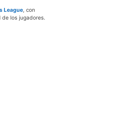
ns League
, con
 de los jugadores.