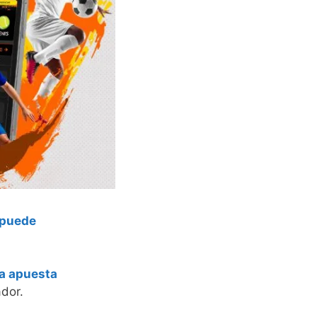
 puede
ra apuesta
dor.