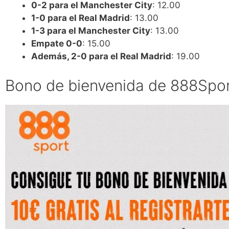
0-2 para el Manchester City
: 12.00
1-0 para el Real Madrid
: 13.00
1-3 para el Manchester City
: 13.00
Empate 0-0
: 15.00
Además, 2-0 para el Real Madrid
: 19.00
Bono de bienvenida de 888Spor