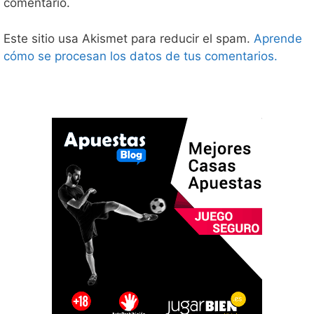
comentario.
Este sitio usa Akismet para reducir el spam.
Aprende
cómo se procesan los datos de tus comentarios.