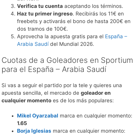
Verifica tu cuenta
aceptando los términos.
Haz tu primer ingreso
. Recibirás los 11€ en
freebets y activarás el bono de hasta 200€ en
dos tramos de 100€.
Aprovecha la apuesta gratis para el
España –
Arabia Saudí
del Mundial 2026.
Cuotas de a Goleadores en Sportium
para el España – Arabia Saudí
Si vas a seguir el partido por la tele y quieres una
apuesta sencilla, el mercado de
goleador en
cualquier momento
es de los más populares:
Mikel Oyarzabal
marca en cualquier momento:
1.65
Borja Iglesias
marca en cualquier momento: