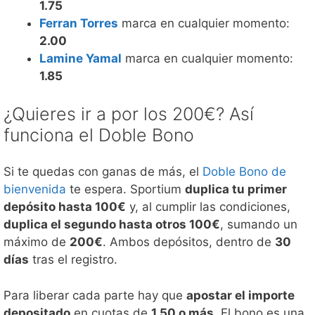
1.75
Ferran Torres
marca en cualquier momento:
2.00
Lamine Yamal
marca en cualquier momento:
1.85
¿Quieres ir a por los 200€? Así
funciona el Doble Bono
Si te quedas con ganas de más, el
Doble Bono de
bienvenida
te espera. Sportium
duplica tu primer
depósito hasta 100€
y, al cumplir las condiciones,
duplica el segundo hasta otros 100€
, sumando un
máximo de
200€
. Ambos depósitos, dentro de
30
días
tras el registro.
Para liberar cada parte hay que
apostar el importe
depositado
en cuotas de
1.50 o más
. El bono es una