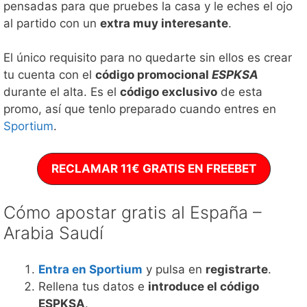
pensadas para que pruebes la casa y le eches el ojo
al partido con un
extra muy interesante
.
El único requisito para no quedarte sin ellos es crear
tu cuenta con el
código promocional
ESPKSA
durante el alta. Es el
código exclusivo
de esta
promo, así que tenlo preparado cuando entres en
Sportium
.
RECLAMAR 11€ GRATIS EN FREEBET
Cómo apostar gratis al España –
Arabia Saudí
Entra en Sportium
y pulsa en
registrarte
.
Rellena tus datos e
introduce el código
ESPKSA
.