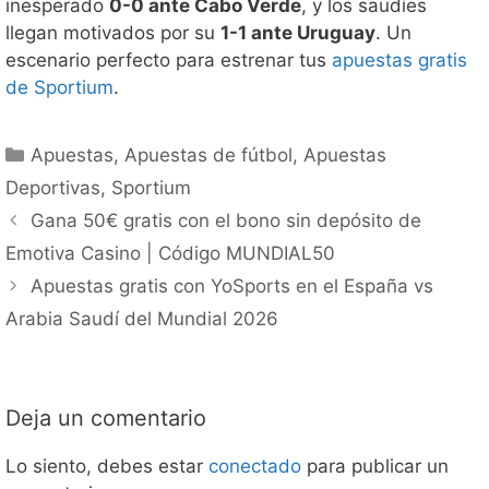
inesperado
0-0 ante Cabo Verde
, y los saudíes
llegan motivados por su
1-1 ante Uruguay
. Un
escenario perfecto para estrenar tus
apuestas gratis
de Sportium
.
Categorías
Apuestas
,
Apuestas de fútbol
,
Apuestas
Deportivas
,
Sportium
Gana 50€ gratis con el bono sin depósito de
Emotiva Casino | Código MUNDIAL50
Apuestas gratis con YoSports en el España vs
Arabia Saudí del Mundial 2026
Deja un comentario
Lo siento, debes estar
conectado
para publicar un