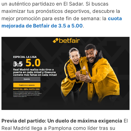
un auténtico partidazo en El Sadar. Si buscas
maximizar tus pronósticos deportivos, descubre la
mejor promoción para este fin de semana: la
cuota
mejorada de Betfair de 3.5 a 5.00
.
Previa del partido: Un duelo de máxima exigencia
El
Real Madrid llega a Pamplona como líder tras su