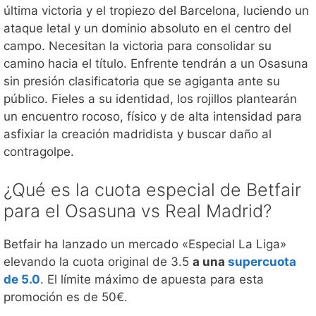
última victoria y el tropiezo del Barcelona, luciendo un
ataque letal y un dominio absoluto en el centro del
campo. Necesitan la victoria para consolidar su
camino hacia el título. Enfrente tendrán a un Osasuna
sin presión clasificatoria que se agiganta ante su
público. Fieles a su identidad, los rojillos plantearán
un encuentro rocoso, físico y de alta intensidad para
asfixiar la creación madridista y buscar daño al
contragolpe.
¿Qué es la cuota especial de Betfair
para el Osasuna vs Real Madrid?
Betfair ha lanzado un mercado «Especial La Liga»
elevando la cuota original de 3.5
a una
supercuota
de 5.0
. El límite máximo de apuesta para esta
promoción es de 50€.