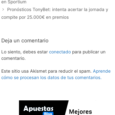
en Sportium
Pronósticos TonyBet: intenta acertar la jornada y
compite por 25.000€ en premios
Deja un comentario
Lo siento, debes estar
conectado
para publicar un
comentario.
Este sitio usa Akismet para reducir el spam.
Aprende
cómo se procesan los datos de tus comentarios.