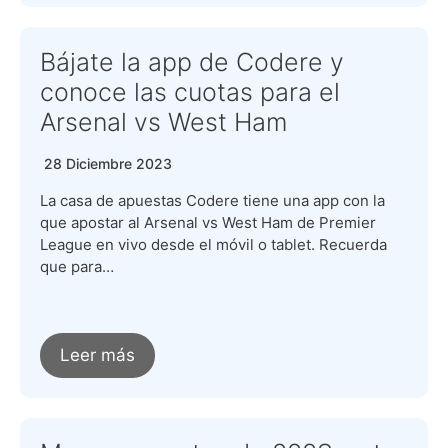
Bájate la app de Codere y
conoce las cuotas para el
Arsenal vs West Ham
28 Diciembre 2023
La casa de apuestas Codere tiene una app con la
que apostar al Arsenal vs West Ham de Premier
League en vivo desde el móvil o tablet. Recuerda
que para…
Leer más