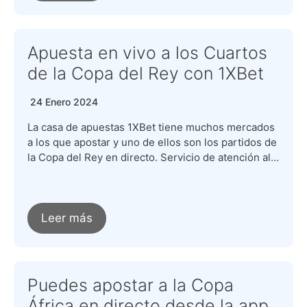
Apuesta en vivo a los Cuartos
de la Copa del Rey con 1XBet
24 Enero 2024
La casa de apuestas 1XBet tiene muchos mercados
a los que apostar y uno de ellos son los partidos de
la Copa del Rey en directo. Servicio de atención al…
Leer más
Puedes apostar a la Copa
África en directo desde la app