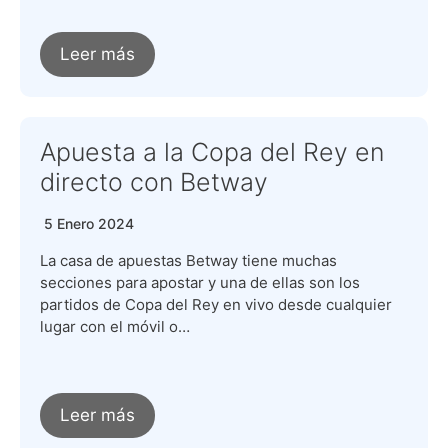
Leer más
Apuesta a la Copa del Rey en
directo con Betway
5 Enero 2024
La casa de apuestas Betway tiene muchas
secciones para apostar y una de ellas son los
partidos de Copa del Rey en vivo desde cualquier
lugar con el móvil o…
Leer más