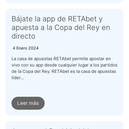
Bájate la app de RETAbet y
apuesta a la Copa del Rey en
directo
4 Enero 2024
La casa de apuestas RETAbet permite apostar en
vivo con su app desde cualquier lugar a los partidos
de la Copa del Rey. RETAbet es la casa de apuestas
líder…
Leer más