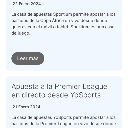
22 Enero 2024
La casa de apuestas Sportium permite apostar a los
partidos de la Copa África en vivo desde donde
quieras con el móvil o tablet. Sportium es una casa
de juego…
Leer más
Apuesta a la Premier League
en directo desde YoSports
21 Enero 2024
La casa de apuestas YoSports permite apostar a los
partidos de la Premier League en vivo desde donde