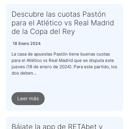
Descubre las cuotas Pastón
para el Atlético vs Real Madrid
de la Copa del Rey
18 Enero 2024
La casa de apuestas Pastón tiene buenas cuotas
para el Atlético vs Real Madrid que se disputa este
jueves (18 de enero de 2024). Para este partido, los
dos deben…
Leer más
Bájate la app de RETAbet y