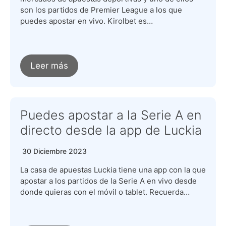
son los partidos de Premier League a los que
puedes apostar en vivo. Kirolbet es…
Leer más
Puedes apostar a la Serie A en
directo desde la app de Luckia
30 Diciembre 2023
La casa de apuestas Luckia tiene una app con la que
apostar a los partidos de la Serie A en vivo desde
donde quieras con el móvil o tablet. Recuerda…