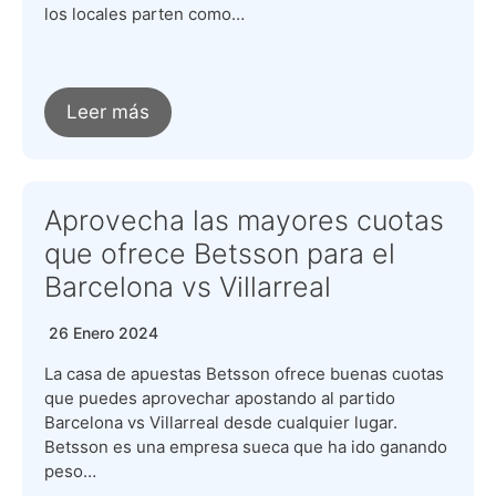
los locales parten como…
Leer más
Aprovecha las mayores cuotas
que ofrece Betsson para el
Barcelona vs Villarreal
26 Enero 2024
La casa de apuestas Betsson ofrece buenas cuotas
que puedes aprovechar apostando al partido
Barcelona vs Villarreal desde cualquier lugar.
Betsson es una empresa sueca que ha ido ganando
peso…