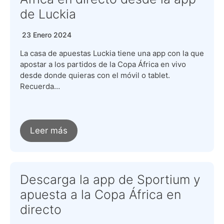
de Luckia
23 Enero 2024
La casa de apuestas Luckia tiene una app con la que
apostar a los partidos de la Copa África en vivo
desde donde quieras con el móvil o tablet.
Recuerda…
Leer más
Descarga la app de Sportium y
apuesta a la Copa África en
directo