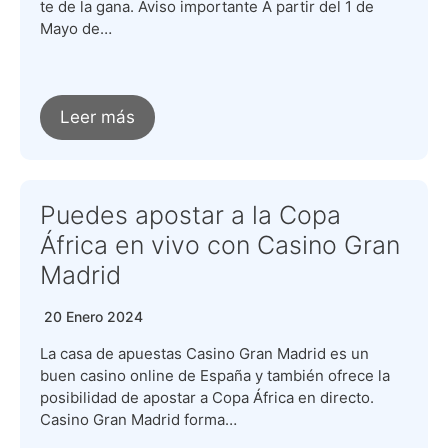
te de la gana. Aviso importante A partir del 1 de
Mayo de…
Leer más
Puedes apostar a la Copa
África en vivo con Casino Gran
Madrid
20 Enero 2024
La casa de apuestas Casino Gran Madrid es un
buen casino online de España y también ofrece la
posibilidad de apostar a Copa África en directo.
Casino Gran Madrid forma…