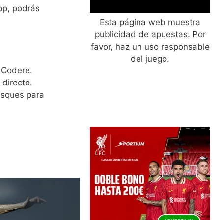
pp, podrás
Esta página web muestra
publicidad de apuestas. Por
favor, haz un uso responsable
del juego.
 Codere.
directo.
busques para