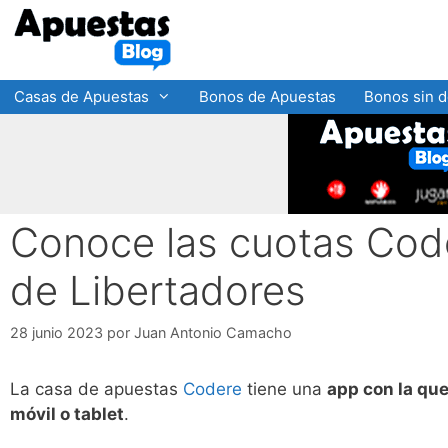
Saltar
al
contenido
Casas de Apuestas
Bonos de Apuestas
Bonos sin d
Conoce las cuotas Cod
de Libertadores
28 junio 2023
por
Juan Antonio Camacho
La casa de apuestas
Codere
tiene una
app con la que
móvil o tablet
.