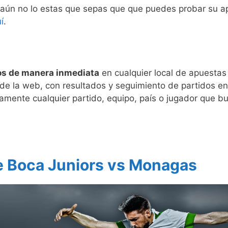
 aún no lo estas que sepas que que puedes probar su a
í
.
dos de manera inmediata
en cualquier local de apuestas
de la web, con resultados y seguimiento de partidos en 
idamente cualquier partido, equipo, país o jugador que 
 Boca Juniors vs Monagas