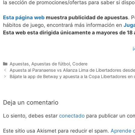
la sección de promociones/ofertas para saber si disp
Esta página web
muestra publicidad de apuestas
. 
hábitos de juego, encontrará más información en
Juga
Esta web esta dirigida únicamente a mayores de 18 
Categorías
Apuestas
,
Apuestas de fútbol
,
Codere
Apuesta al Paranaense vs Alianza Lima de Libertadores desd
Bájate la app de Betway y apuesta a la Copa Libertadores en 
Deja un comentario
Lo siento, debes estar
conectado
para publicar un co
Este sitio usa Akismet para reducir el spam.
Aprende c