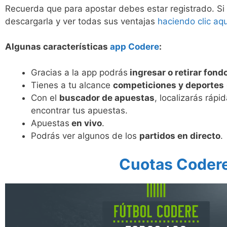
Recuerda que para apostar debes estar registrado. Si
descargarla y ver todas sus ventajas
haciendo clic aqu
Algunas características
app Codere
:
Gracias a la app podrás
ingresar o retirar fon
Tienes a tu alcance
competiciones y deportes
Con el
buscador de apuestas
, localizarás ráp
encontrar tus apuestas.
Apuestas
en vivo
.
Podrás ver algunos de los
partidos en directo
.
Cuotas Codere