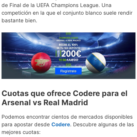
de Final de la UEFA Champions League. Una
competición en la que el conjunto blanco suele rendir
bastante bien.
Cuotas que ofrece Codere para el
Arsenal vs Real Madrid
Podemos encontrar cientos de mercados disponibles
para apostar desde
Codere
. Descubre algunas de las
mejores cuotas: