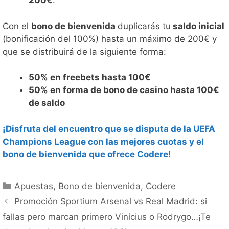
200€
.
Con el
bono de bienvenida
duplicarás tu
saldo inicial
(bonificación del 100%) hasta un máximo de 200€ y
que se distribuirá de la siguiente forma:
50% en freebets hasta 100€
50% en forma de bono de casino hasta 100€
de saldo
¡Disfruta del encuentro que se disputa de la UEFA
Champions League con las mejores cuotas y el
bono de bienvenida que ofrece Codere!
Categorías
Apuestas
,
Bono de bienvenida
,
Codere
Promoción Sportium Arsenal vs Real Madrid: si
fallas pero marcan primero Vinícius o Rodrygo…¡Te