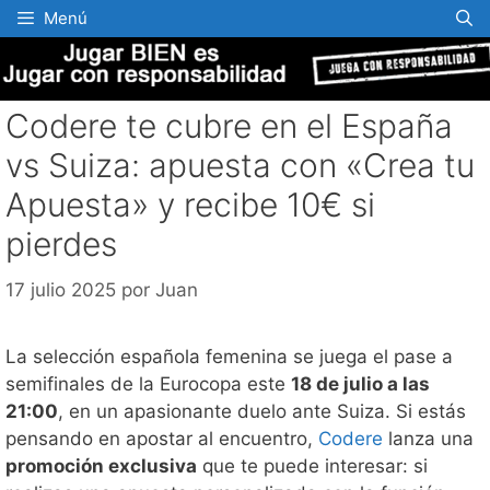
Saltar
Menú
al
contenido
Codere te cubre en el España
vs Suiza: apuesta con «Crea tu
Apuesta» y recibe 10€ si
pierdes
17 julio 2025
por
Juan
La selección española femenina se juega el pase a
semifinales de la Eurocopa este
18 de julio a las
21:00
, en un apasionante duelo ante Suiza. Si estás
pensando en apostar al encuentro,
Codere
lanza una
promoción exclusiva
que te puede interesar: si