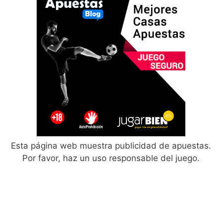
Esta página web muestra publicidad de apuestas.
Por favor, haz un uso responsable del juego.