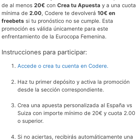
de al menos
20€
con
Crea tu Apuesta
y a una cuota
mínima de
2.00
, Codere te devolverá
10€ en
freebets
si tu pronóstico no se cumple. Esta
promoción es válida únicamente para este
enfrentamiento de la Eurocopa Femenina.
Instrucciones para participar:
Accede o crea tu cuenta en Codere.
Haz tu primer depósito y activa la promoción
desde la sección correspondiente.
Crea una apuesta personalizada al España vs
Suiza con importe mínimo de 20€ y cuota 2.00
o superior.
Si no aciertas, recibirás automáticamente una