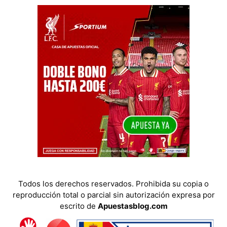
Todos los derechos reservados. Prohibida su copia o
reproducción total o parcial sin autorización expresa por
escrito de
Apuestasblog.com