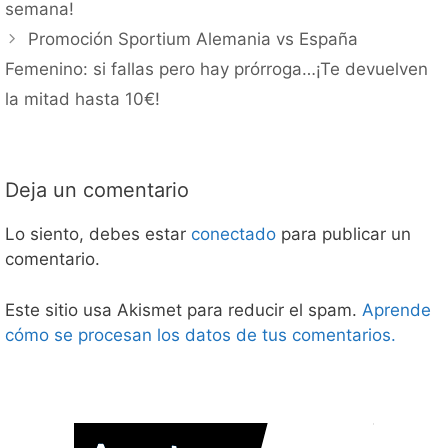
semana!
Promoción Sportium Alemania vs España
Femenino: si fallas pero hay prórroga…¡Te devuelven
la mitad hasta 10€!
Deja un comentario
Lo siento, debes estar
conectado
para publicar un
comentario.
Este sitio usa Akismet para reducir el spam.
Aprende
cómo se procesan los datos de tus comentarios.