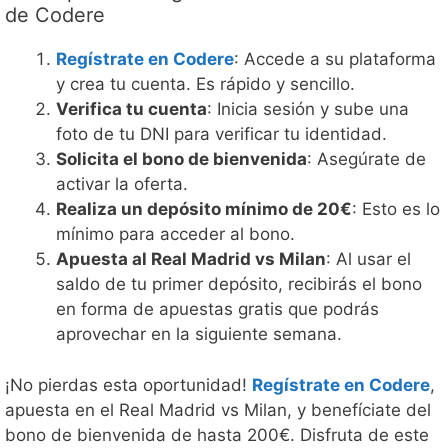
de Codere
Regístrate en Codere
: Accede a su plataforma
y crea tu cuenta. Es rápido y sencillo.
Verifica tu cuenta
: Inicia sesión y sube una
foto de tu DNI para verificar tu identidad.
Solicita el bono de bienvenida
: Asegúrate de
activar la oferta.
Realiza un depósito mínimo de 20€
: Esto es lo
mínimo para acceder al bono.
Apuesta al Real Madrid vs Milan
: Al usar el
saldo de tu primer depósito, recibirás el bono
en forma de apuestas gratis que podrás
aprovechar en la siguiente semana.
¡No pierdas esta oportunidad!
Regístrate en Codere
,
apuesta en el Real Madrid vs Milan, y benefíciate del
bono de bienvenida de hasta 200€. Disfruta de este