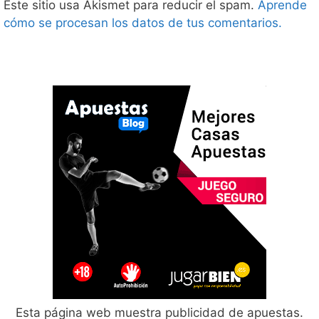
Este sitio usa Akismet para reducir el spam.
Aprende
cómo se procesan los datos de tus comentarios.
Esta página web muestra publicidad de apuestas.