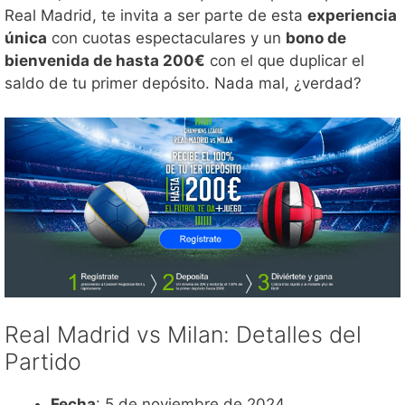
Real Madrid, te invita a ser parte de esta
experiencia
única
con cuotas espectaculares y un
bono de
bienvenida de hasta 200€
con el que duplicar el
saldo de tu primer depósito. Nada mal, ¿verdad?
Real Madrid vs Milan: Detalles del
Partido
Fecha
: 5 de noviembre de 2024