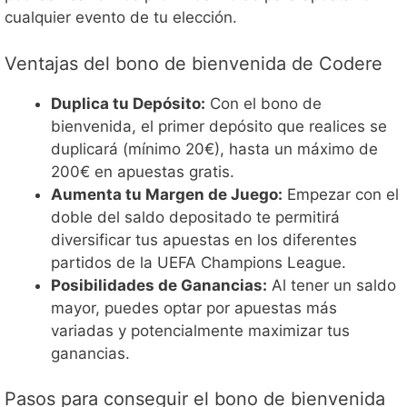
cualquier evento de tu elección.
Ventajas del bono de bienvenida de Codere
Duplica tu Depósito:
Con el bono de
bienvenida, el primer depósito que realices se
duplicará (mínimo 20€), hasta un máximo de
200€ en apuestas gratis.
Aumenta tu Margen de Juego:
Empezar con el
doble del saldo depositado te permitirá
diversificar tus apuestas en los diferentes
partidos de la UEFA Champions League.
Posibilidades de Ganancias:
Al tener un saldo
mayor, puedes optar por apuestas más
variadas y potencialmente maximizar tus
ganancias.
Pasos para conseguir el bono de bienvenida