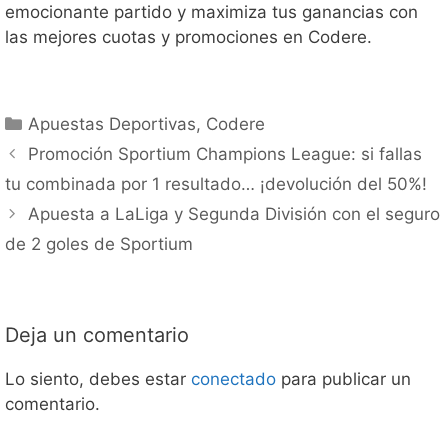
emocionante partido y maximiza tus ganancias con
las mejores cuotas y promociones en Codere.
Categorías
Apuestas Deportivas
,
Codere
Promoción Sportium Champions League: si fallas
tu combinada por 1 resultado… ¡devolución del 50%!
Apuesta a LaLiga y Segunda División con el seguro
de 2 goles de Sportium
Deja un comentario
Lo siento, debes estar
conectado
para publicar un
comentario.