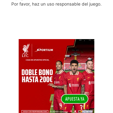
Por favor, haz un uso responsable del juego.