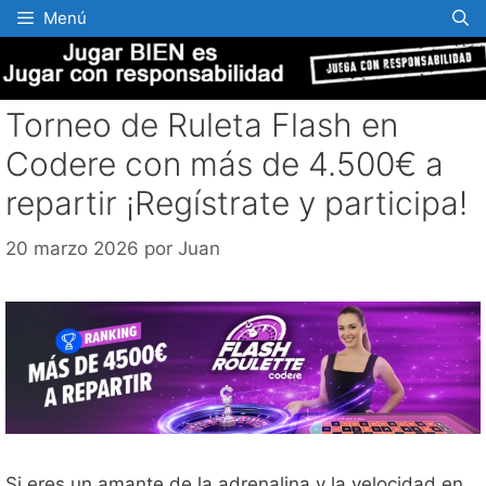
Saltar
Menú
al
contenido
Torneo de Ruleta Flash en
Codere con más de 4.500€ a
repartir ¡Regístrate y participa!
20 marzo 2026
por
Juan
Si eres un amante de la adrenalina y la velocidad en