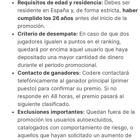
Requisitos de edad y residencia:
Debes ser
residente en España y, de forma estricta,
haber
cumplido los 26 años
antes del inicio de la
promoción.
Criterio de desempate:
En caso de que dos
jugadores igualen a puntos en el ranking,
quedará por encima aquel usuario que haya
depositado una mayor cantidad de dinero
durante el periodo promocional.
Contacto de ganadores:
Codere contactará
telefónicamente al ganador principal (primer
puesto) para confirmar su premio. Si no
responde en 48 horas, el premio pasará al
siguiente clasificado.
Exclusiones importantes:
Quedan fuera de la
promoción los usuarios autoexcluidos,
catalogados con comportamiento de riesgo, o
aquellos que hayan solicitado un aumento de