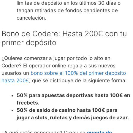
límites de depósito en los últimos 30 días o
tengan retiradas de fondos pendientes de
cancelación.
Bono de Codere: Hasta 200€ con tu
primer depósito
¿Quieres comenzar a jugar por todo lo alto en
Codere? El operador online regala a sus nuevos
usuarios un
bono sobre el 100% del primer depósito
hasta 200€
, que se distribuye de la siguiente forma:
50% para apuestas deportivas hasta 100€ en
freebets.
50% de saldo de casino hasta 100€ para
jugar a slots, ruletas y demás juegos de azar.
¿A qué estás esperando? Crea una
cuenta de