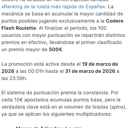
«
Ranking de la ruleta más rápida de España
«. La
mecánica se basa en acumular la mayor cantidad de
puntos posibles jugando exclusivamente a la
Codere
Flash Roulette
. Al finalizar el periodo, los 100
usuarios con mayor puntuación se repartirán distintos
premios en efectivo, llevándose el primer clasificado
un premio mayor de
500€
.
La promoción está activa desde el
19 de marzo de
2026
a las 00:01h hasta el
31 de marzo de 2026
a
las 23:59h.
El sistema de puntuación premia la constancia. Por
cada 10€ apostados acumulas puntos base, pero la
verdadera clave está en el volumen de tiradas (
spins
),
ya que se aplican los siguientes multiplicadores: