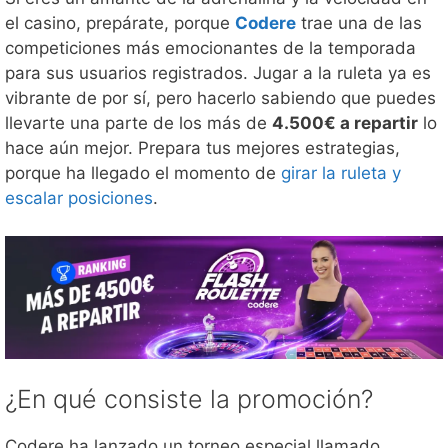
el casino, prepárate, porque
Codere
trae una de las
competiciones más emocionantes de la temporada
para sus usuarios registrados. Jugar a la ruleta ya es
vibrante de por sí, pero hacerlo sabiendo que puedes
llevarte una parte de los más de
4.500€ a repartir
lo
hace aún mejor. Prepara tus mejores estrategias,
porque ha llegado el momento de
girar la ruleta y
escalar posiciones
.
¿En qué consiste la promoción?
Codere ha lanzado un torneo especial llamado