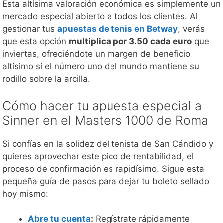
Esta altísima valoración económica es simplemente un
mercado especial abierto a todos los clientes. Al
gestionar tus
apuestas de tenis en Betway
, verás
que esta opción
multiplica por 3.50 cada euro
que
inviertas, ofreciéndote un margen de beneficio
altísimo si el número uno del mundo mantiene su
rodillo sobre la arcilla.
Cómo hacer tu apuesta especial a
Sinner en el Masters 1000 de Roma
Si confías en la solidez del tenista de San Cándido y
quieres aprovechar este pico de rentabilidad, el
proceso de confirmación es rapidísimo. Sigue esta
pequeña guía de pasos para dejar tu boleto sellado
hoy mismo:
Abre tu cuenta
:
Regístrate rápidamente