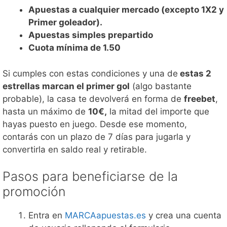
Apuestas a cualquier mercado (excepto 1X2 y
Primer goleador).
Apuestas simples prepartido
Cuota mínima de 1.50
Si cumples con estas condiciones y una de
estas 2
estrellas marcan el primer gol
(algo bastante
probable), la casa te devolverá en forma de
freebet
,
hasta un máximo de
10€,
la mitad del importe que
hayas puesto en juego. Desde ese momento,
contarás con un plazo de 7 días para jugarla y
convertirla en saldo real y retirable.
Pasos para beneficiarse de la
promoción
Entra en
MARCAapuestas.es
y crea una cuenta