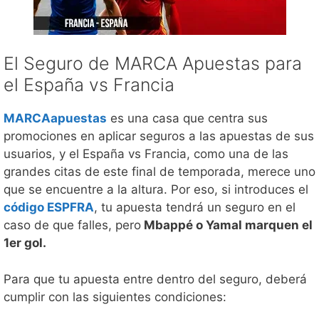
El Seguro de MARCA Apuestas para
el España vs Francia
MARCAapuestas
es una casa que centra sus
promociones en aplicar seguros a las apuestas de sus
usuarios, y el España vs Francia, como una de las
grandes citas de este final de temporada, merece uno
que se encuentre a la altura. Por eso, si introduces el
código ESPFRA
, tu apuesta tendrá un seguro en el
caso de que falles, pero
Mbappé o Yamal marquen el
1er gol.
Para que tu apuesta entre dentro del seguro, deberá
cumplir con las siguientes condiciones: