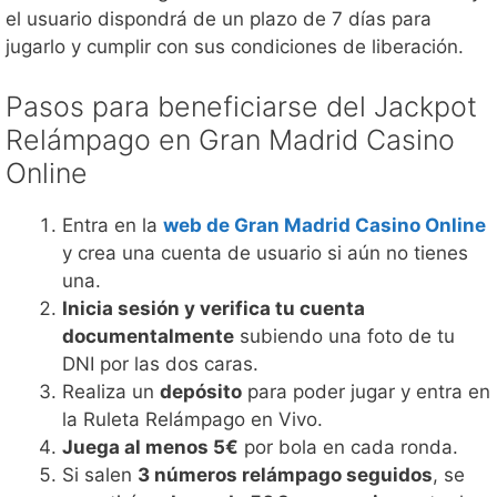
el usuario dispondrá de un plazo de 7 días para
jugarlo y cumplir con sus condiciones de liberación.
Pasos para beneficiarse del Jackpot
Relámpago en Gran Madrid Casino
Online
Entra en la
web de Gran Madrid Casino Online
y crea una cuenta de usuario si aún no tienes
una.
Inicia sesión y verifica tu cuenta
documentalmente
subiendo una foto de tu
DNI por las dos caras.
Realiza un
depósito
para poder jugar y entra en
la Ruleta Relámpago en Vivo.
Juega al menos 5€
por bola en cada ronda.
Si salen
3 números relámpago seguidos
, se