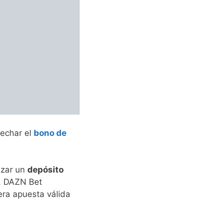
vechar el
bono de
lizar un
depósito
s, DAZN Bet
era apuesta válida