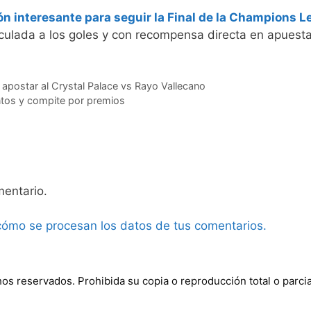
n interesante para seguir la Final de la Champions 
culada a los goles y con recompensa directa en apuesta
apostar al Crystal Palace vs Rayo Vallecano
ntos y compite por premios
mentario.
ómo se procesan los datos de tus comentarios.
os reservados. Prohibida su copia o reproducción total o parcia