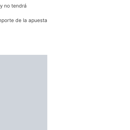
y no tendrá
importe de la apuesta