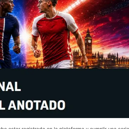
ebe estar registrado en la plataforma y cumplir una seri