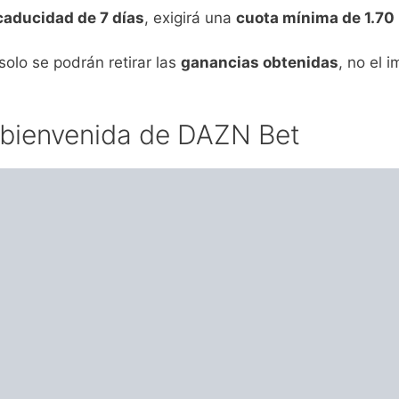
caducidad de 7 días
, exigirá una
cuota mínima de 1.70
olo se podrán retirar las
ganancias obtenidas
, no el 
 bienvenida de DAZN Bet