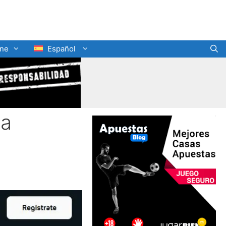
ine
Español
la