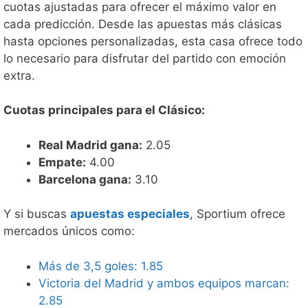
cuotas ajustadas para ofrecer el máximo valor en
cada predicción. Desde las apuestas más clásicas
hasta opciones personalizadas, esta casa ofrece todo
lo necesario para disfrutar del partido con emoción
extra.
Cuotas principales para el Clásico:
Real Madrid gana:
2.05
Empate:
4.00
Barcelona gana:
3.10
Y si buscas
apuestas especiales
, Sportium ofrece
mercados únicos como:
Más de 3,5 goles: 1.85
Victoria del Madrid y ambos equipos marcan:
2.85