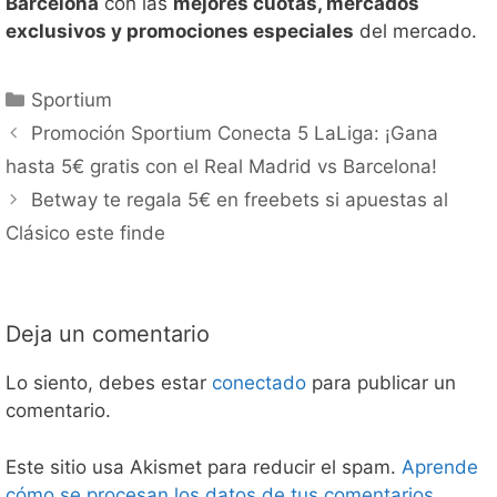
Barcelona
con las
mejores cuotas, mercados
exclusivos y promociones especiales
del mercado.
Categorías
Sportium
Promoción Sportium Conecta 5 LaLiga: ¡Gana
hasta 5€ gratis con el Real Madrid vs Barcelona!
Betway te regala 5€ en freebets si apuestas al
Clásico este finde
Deja un comentario
Lo siento, debes estar
conectado
para publicar un
comentario.
Este sitio usa Akismet para reducir el spam.
Aprende
cómo se procesan los datos de tus comentarios.