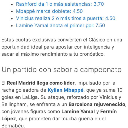
Rashford da 1 o más asistencias: 3.70
Mbappé marca doblete: 4.50
Vinicius realiza 2 o más tiros a puerta: 4.50
Lamine Yamal anota el primer gol: 7.50
Estas cuotas exclusivas convierten el Clásico en una
oportunidad ideal para apostar con inteligencia y
sacar el máximo rendimiento a tu pronóstico.
Un partido con sabor a campeonato
El
Real Madrid llega como líder
, impulsado por la
racha goleadora de
Kylian Mbappé
, que ya suma 10
goles en LaLiga. Su ataque, reforzado por Vinicius y
Bellingham, se enfrenta a un
Barcelona rejuvenecido
,
con jóvenes figuras como
Lamine Yamal
y
Fermín
López
, que prometen dar mucha guerra en el
Bernabéu.