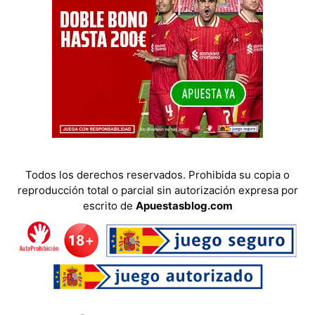
Todos los derechos reservados. Prohibida su copia o
reproducción total o parcial sin autorización expresa por
escrito de
Apuestasblog.com