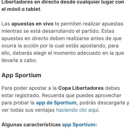
Libertadores en directo desde cualquier lugar con
el móvil o tablet
.
Las
apuestas en vivo
te permiten realizar apuestas
mientras se está desarrollando el partido. Estas
apuestas en directo deben realizarse antes de que
ocurra la acción por la cual estás apostando, para
ello, deberás elegir el momento adecuado en la que
llevarla a cabo.
App Sportium
Para poder apostar a la
Copa Libertadores
debes
estar registrado. Recuerda que puedes aprovechar
para probar la
app de Sportium
, podrás descargarla y
ver todas sus ventajas
haciendo clic aquí
.
Algunas características
app Sportium
: