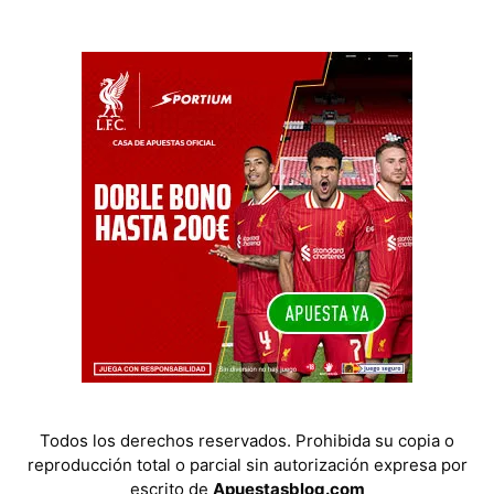
Todos los derechos reservados. Prohibida su copia o
reproducción total o parcial sin autorización expresa por
escrito de
Apuestasblog.com