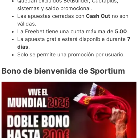
Quedan excluidos BetBuilder, Cuotaplus,
sistemas y saldo promocional.
Las apuestas cerradas con
Cash Out
no son
válidas.
La Freebet tiene una cuota máxima de
5.00
.
La apuesta gratis estará disponible durante
7
días
.
Solo se permite una promoción por usuario.
Bono de bienvenida de Sportium