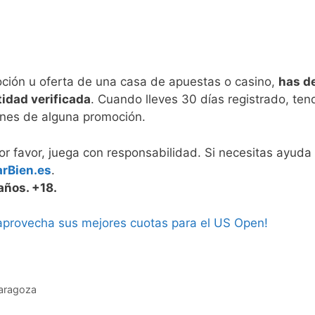
moción u oferta de una casa de apuestas o casino,
has de
tidad verificada
. Cuando lleves 30 días registrado, tend
ones de alguna promoción.
Por favor, juega con responsabilidad. Si necesitas ayuda
rBien.es
.
años. +18.
 aprovecha sus mejores cuotas para el US Open!
Zaragoza