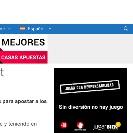
ine
Español
t
 para apostar a los
e y teniendo en