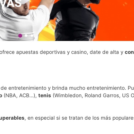
ofrece apuestas deportivas y casino, date de alta y
con
de entretenimiento y brinda mucho entretenimiento. P
o
(NBA, ACB…),
tenis
(Wimbledon, Roland Garros, US 
superables
, en especial si se tratan de los más popular