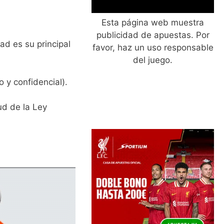
Esta página web muestra
publicidad de apuestas. Por
ad es su principal
favor, haz un uso responsable
del juego.
 y confidencial).
ud de la Ley