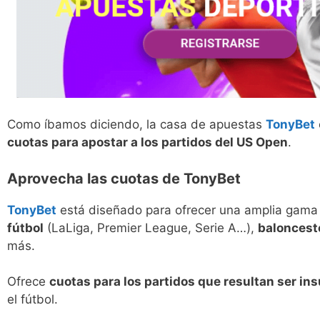
Como íbamos diciendo, la casa de apuestas
TonyBet
cuotas para apostar a los partidos del US Open
.
Aprovecha las cuotas de TonyBet
TonyBet
está diseñado para ofrecer una amplia gama 
fútbol
(LaLiga, Premier League, Serie A…),
baloncest
más.
Ofrece
cuotas para los partidos que resultan ser in
el fútbol.