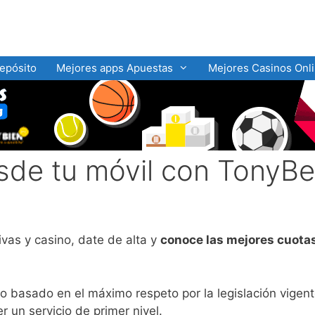
epósito
Mejores apps Apuestas
Mejores Casinos Onl
sde tu móvil con TonyBe
vas y casino, date de alta y
conoce las mejores cuotas
o basado en el máximo respeto por la legislación vigent
 un servicio de primer nivel.