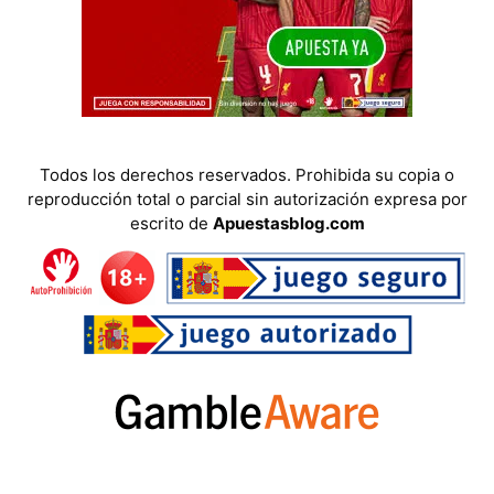
Todos los derechos reservados. Prohibida su copia o
reproducción total o parcial sin autorización expresa por
escrito de
Apuestasblog.com