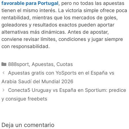
favorable para Portugal
, pero no todas las apuestas
tienen el mismo interés. La victoria simple ofrece poca
rentabilidad, mientras que los mercados de goles,
goleadores y resultados exactos pueden aportar
alternativas más dinámicas. Antes de apostar,
conviene revisar límites, condiciones y jugar siempre
con responsabilidad.
Categorías
888sport
,
Apuestas
,
Cuotas
Apuestas gratis con YoSports en el España vs
Arabia Saudí del Mundial 2026
Conecta5 Uruguay vs España en Sportium: predice
y consigue freebets
Deja un comentario