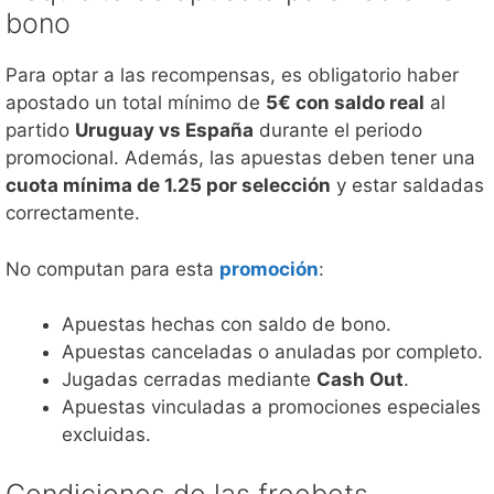
bono
Para optar a las recompensas, es obligatorio haber
apostado un total mínimo de
5€ con saldo real
al
partido
Uruguay vs España
durante el periodo
promocional. Además, las apuestas deben tener una
cuota mínima de 1.25 por selección
y estar saldadas
correctamente.
No computan para esta
promoción
:
Apuestas hechas con saldo de bono.
Apuestas canceladas o anuladas por completo.
Jugadas cerradas mediante
Cash Out
.
Apuestas vinculadas a promociones especiales
excluidas.
Condiciones de las freebets