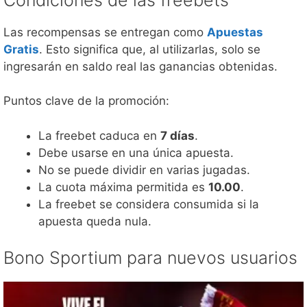
Las recompensas se entregan como
Apuestas
Gratis
. Esto significa que, al utilizarlas, solo se
ingresarán en saldo real las ganancias obtenidas.
Puntos clave de la promoción:
La freebet caduca en
7 días
.
Debe usarse en una única apuesta.
No se puede dividir en varias jugadas.
La cuota máxima permitida es
10.00
.
La freebet se considera consumida si la
apuesta queda nula.
Bono Sportium para nuevos usuarios