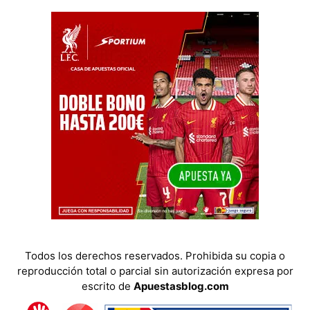
Todos los derechos reservados. Prohibida su copia o
reproducción total o parcial sin autorización expresa por
escrito de
Apuestasblog.com