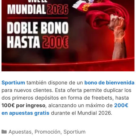
Sportium
también dispone de un
bono de bienvenida
para nuevos clientes. Esta oferta permite duplicar los
dos primeros depósitos en forma de freebets, hasta
100€ por ingreso
, alcanzando un máximo de
200€
en apuestas gratis
durante el Mundial 2026.
Categorías
Apuestas
,
Promoción
,
Sportium