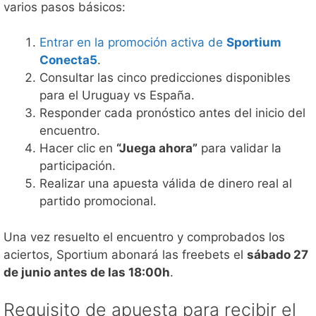
varios pasos básicos:
Entrar en la promoción activa de
Sportium
Conecta5
.
Consultar las cinco predicciones disponibles
para el Uruguay vs España.
Responder cada pronóstico antes del inicio del
encuentro.
Hacer clic en
“Juega ahora”
para validar la
participación.
Realizar una apuesta válida de dinero real al
partido promocional.
Una vez resuelto el encuentro y comprobados los
aciertos, Sportium abonará las freebets el
sábado 27
de junio antes de las 18:00h
.
Requisito de apuesta para recibir el