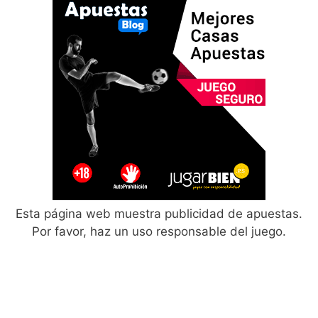
Esta página web muestra publicidad de apuestas.
Por favor, haz un uso responsable del juego.