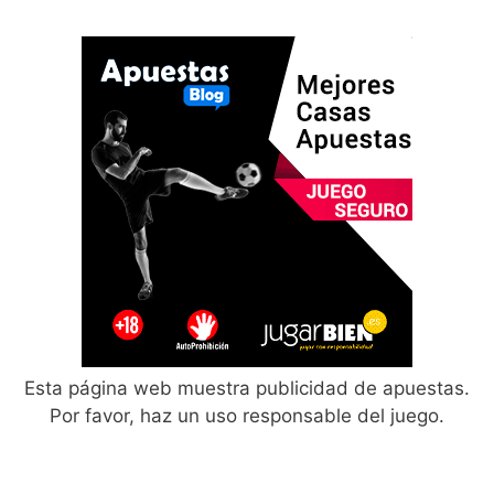
Esta página web muestra publicidad de apuestas.
Por favor, haz un uso responsable del juego.