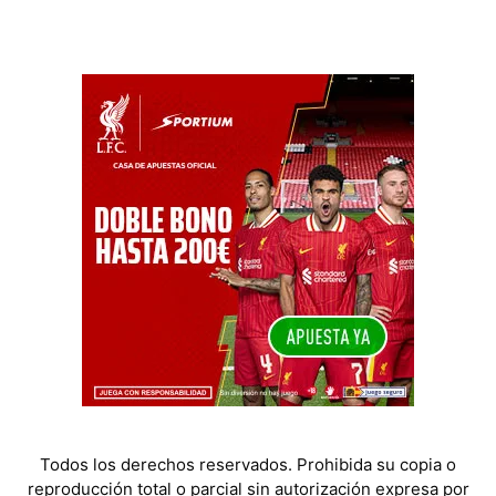
Todos los derechos reservados. Prohibida su copia o
reproducción total o parcial sin autorización expresa por