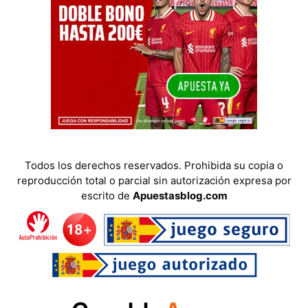
Todos los derechos reservados. Prohibida su copia o
reproducción total o parcial sin autorización expresa por
escrito de
Apuestasblog.com