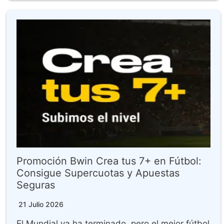
Promoción Bwin Crea tus 7+ en Fútbol:
Consigue Supercuotas y Apuestas
Seguras
21 Julio 2026
El Mundial ya ha terminado, pero el mejor fútbol