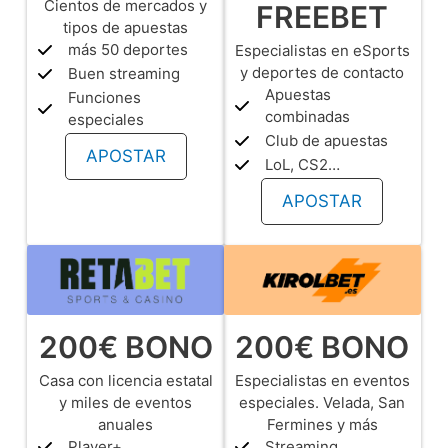
Cientos de mercados y
FREEBET
tipos de apuestas
más 50 deportes
Especialistas en eSports
y deportes de contacto
Buen streaming
Apuestas
Funciones
combinadas
especiales
Club de apuestas
APOSTAR
LoL, CS2…
APOSTAR
200€ BONO
200€ BONO
Casa con licencia estatal
Especialistas en eventos
y miles de eventos
especiales. Velada, San
anuales
Fermines y más
Player+
Streaming