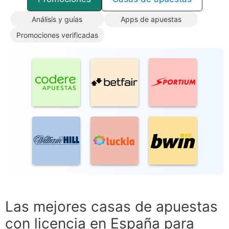
Análisis y guías
Apps de apuestas
Promociones verificadas
Las mejores casas de apuestas
con licencia en España para