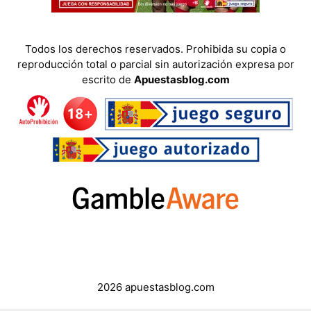
Todos los derechos reservados. Prohibida su copia o
reproducción total o parcial sin autorización expresa por
escrito de
Apuestasblog.com
2026 apuestasblog.com