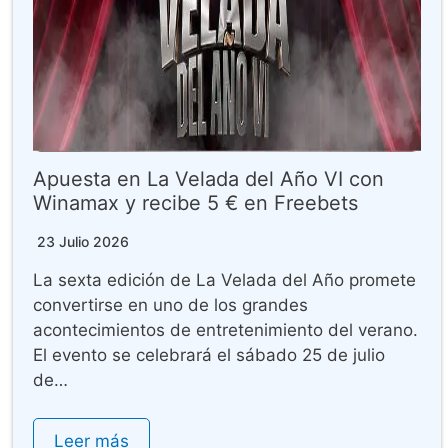
Apuesta en La Velada del Año VI con
Winamax y recibe 5 € en Freebets
23 Julio 2026
La sexta edición de La Velada del Año promete
convertirse en uno de los grandes
acontecimientos de entretenimiento del verano.
El evento se celebrará el sábado 25 de julio
de…
Leer más