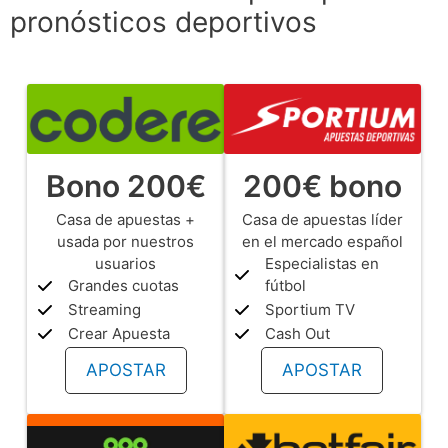
pronósticos deportivos
Bono 200€
200€ bono
Casa de apuestas +
Casa de apuestas líder
usada por nuestros
en el mercado español
usuarios
Especialistas en
Grandes cuotas
fútbol
Streaming
Sportium TV
Crear Apuesta
Cash Out
APOSTAR
APOSTAR