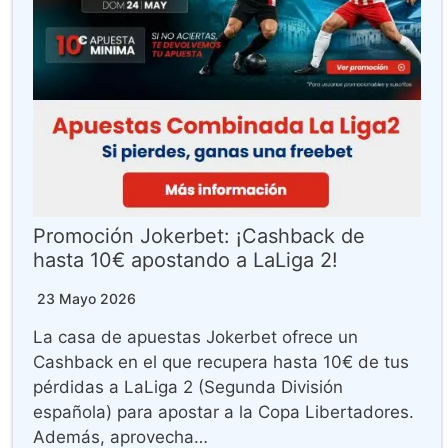
Promoción Jokerbet: ¡Cashback de
hasta 10€ apostando a LaLiga 2!
23 Mayo 2026
La casa de apuestas Jokerbet ofrece un
Cashback en el que recupera hasta 10€ de tus
pérdidas a LaLiga 2 (Segunda División
española) para apostar a la Copa Libertadores.
Además, aprovecha…