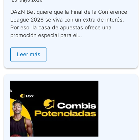
DAZN Bet quiere que la Final de la Conference
League 2026 se viva con un extra de interés.
Por eso, la casa de apuestas ofrece una
promoción especial para el…
Leer más