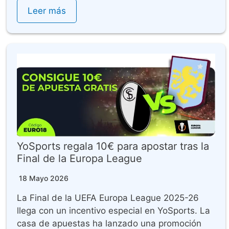
Leer más
YoSports regala 10€ para apostar tras la
Final de la Europa League
18 Mayo 2026
La Final de la UEFA Europa League 2025-26
llega con un incentivo especial en YoSports. La
casa de apuestas ha lanzado una promoción