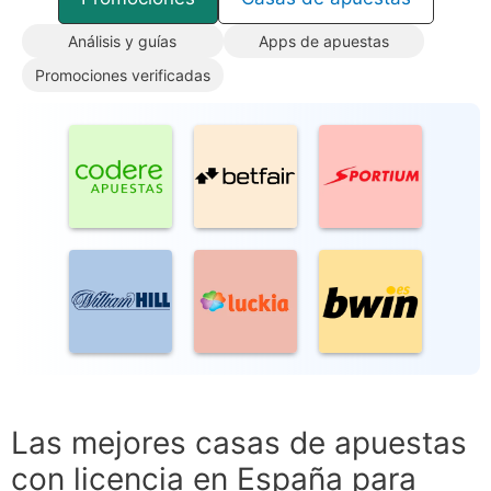
Análisis y guías
Apps de apuestas
Promociones verificadas
Las mejores casas de apuestas
con licencia en España para