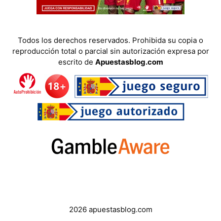
Todos los derechos reservados. Prohibida su copia o
reproducción total o parcial sin autorización expresa por
escrito de
Apuestasblog.com
2026 apuestasblog.com