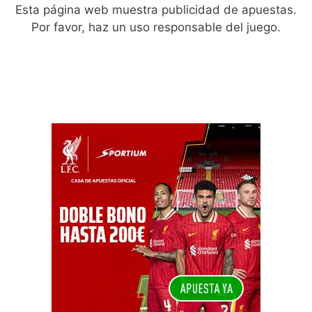
Esta página web muestra publicidad de apuestas.
Por favor, haz un uso responsable del juego.