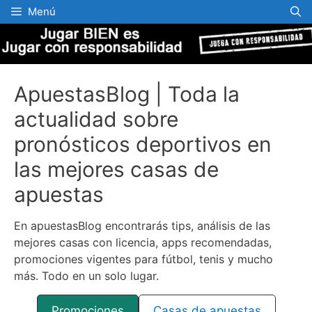
Saltar
Menú
al
contenido
ApuestasBlog | Toda la
actualidad sobre
pronósticos deportivos en
las mejores casas de
apuestas
En apuestasBlog encontrarás tips, análisis de las
mejores casas con licencia, apps recomendadas,
promociones vigentes para fútbol, tenis y mucho
más. Todo en un solo lugar.
Promociones
Casas de apuestas