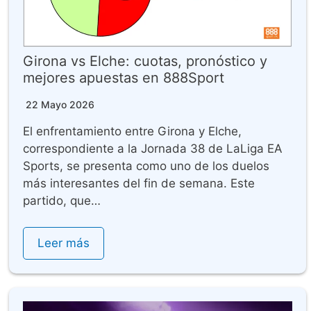
Girona vs Elche: cuotas, pronóstico y
mejores apuestas en 888Sport
22 Mayo 2026
El enfrentamiento entre Girona y Elche,
correspondiente a la Jornada 38 de LaLiga EA
Sports, se presenta como uno de los duelos
más interesantes del fin de semana. Este
partido, que…
Leer más