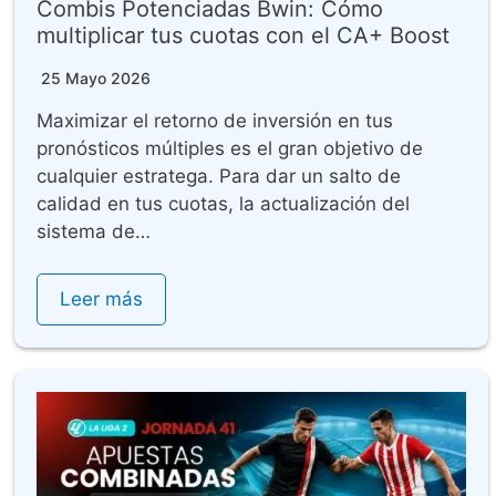
Combis Potenciadas Bwin: Cómo
multiplicar tus cuotas con el CA+ Boost
25 Mayo 2026
Maximizar el retorno de inversión en tus
pronósticos múltiples es el gran objetivo de
cualquier estratega. Para dar un salto de
calidad en tus cuotas, la actualización del
sistema de…
Leer más