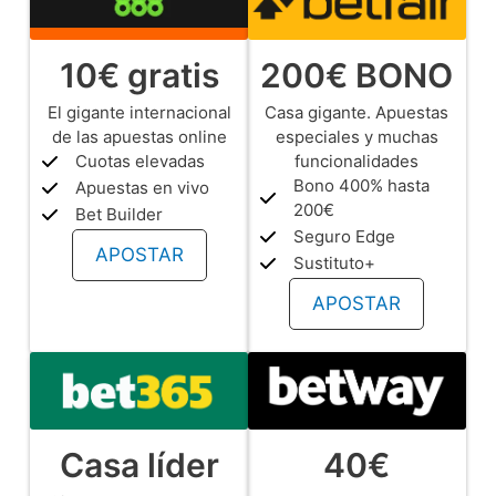
10€ gratis
200€ BONO
El gigante internacional
Casa gigante. Apuestas
de las apuestas online
especiales y muchas
Cuotas elevadas
funcionalidades
Bono 400% hasta
Apuestas en vivo
200€
Bet Builder
Seguro Edge
APOSTAR
Sustituto+
APOSTAR
Casa líder
40€