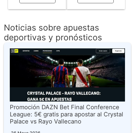
Noticias sobre apuestas
deportivas y pronósticos
Promoción DAZN Bet Final Conference
League: 5€ gratis para apostar al Crystal
Palace vs Rayo Vallecano
26 Mayo 2026