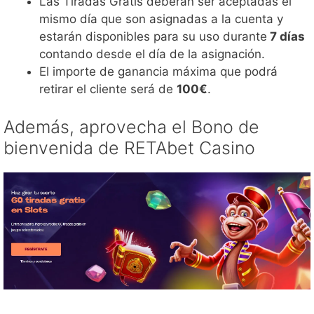
Las Tiradas Gratis deberán ser aceptadas el
mismo día que son asignadas a la cuenta y
estarán disponibles para su uso durante
7 días
contando desde el día de la asignación.
El importe de ganancia máxima que podrá
retirar el cliente será de
100€
.
Además, aprovecha el Bono de
bienvenida de RETAbet Casino