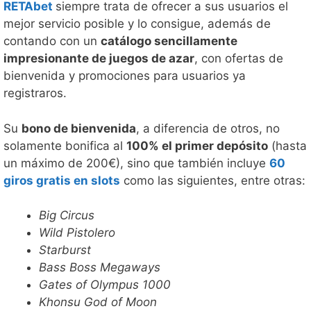
RETAbet
siempre trata de ofrecer a sus usuarios el
mejor servicio posible y lo consigue, además de
contando con un
catálogo sencillamente
impresionante de juegos de azar
, con ofertas de
bienvenida y promociones para usuarios ya
registraros.
Su
bono de bienvenida
, a diferencia de otros, no
solamente bonifica al
100% el primer depósito
(hasta
un máximo de 200€), sino que también incluye
60
giros gratis en slots
como las siguientes, entre otras:
Big Circus
Wild Pistolero
Starburst
Bass Boss Megaways
Gates of Olympus 1000
Khonsu God of Moon