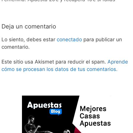
Deja un comentario
Lo siento, debes estar
conectado
para publicar un
comentario.
Este sitio usa Akismet para reducir el spam.
Aprende
cómo se procesan los datos de tus comentarios.