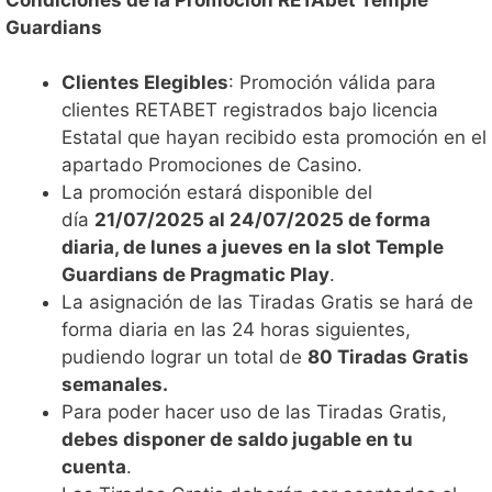
Guardians
Clientes Elegibles
: Promoción válida para
clientes RETABET registrados bajo licencia
Estatal que hayan recibido esta promoción en el
apartado Promociones de Casino.
La promoción estará disponible del
día
21/07/2025 al 24/07/2025 de forma
diaria, de lunes a jueves en la slot Temple
Guardians de Pragmatic Play
.
La asignación de las Tiradas Gratis se hará de
forma diaria en las 24 horas siguientes,
pudiendo lograr un total de
80 Tiradas Gratis
semanales.
Para poder hacer uso de las Tiradas Gratis,
debes disponer de saldo jugable en tu
cuenta
.